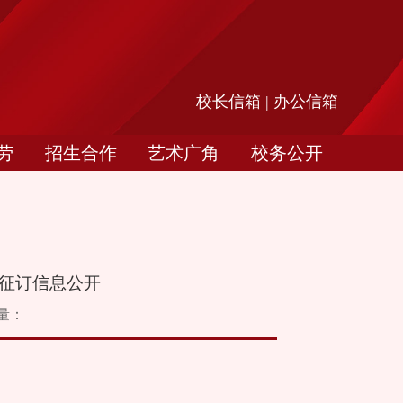
校长信箱
|
办公信箱
劳
招生合作
艺术广角
校务公开
辅征订信息公开
量：